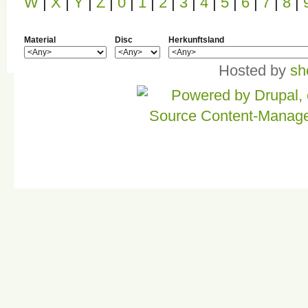
W
|
X
|
Y
|
Z
|
0
|
1
|
2
|
3
|
4
|
5
|
6
|
7
|
8
|
Material
Disc
Herkunftsland
Hosted by
sh