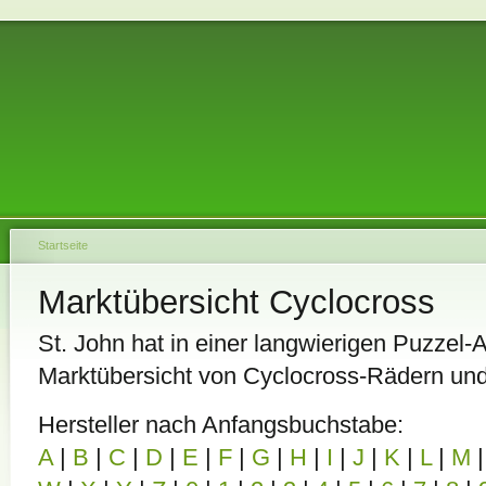
Startseite
Marktübersicht Cyclocross
St. John hat in einer langwierigen Puzzel-A
Marktübersicht von Cyclocross-Rädern un
Hersteller nach Anfangsbuchstabe:
A
|
B
|
C
|
D
|
E
|
F
|
G
|
H
|
I
|
J
|
K
|
L
|
M
|