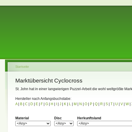
Startseite
Marktübersicht Cyclocross
St. John hat in einer langwierigen Puzzel-Arbeit die wohl weltgrößte 
Hersteller nach Anfangsbuchstabe:
A
|
B
|
C
|
D
|
E
|
F
|
G
|
H
|
I
|
J
|
K
|
L
|
M
|
N
|
O
|
P
|
Q
|
R
|
S
|
T
|
U
|
V
|
W
|
Material
Disc
Herkunftsland