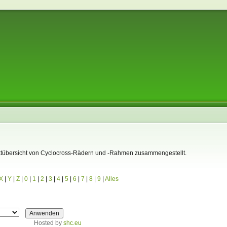
Marktübersicht von Cyclocross-Rädern und -Rahmen zusammengestellt.
X
|
Y
|
Z
|
0
|
1
|
2
|
3
|
4
|
5
|
6
|
7
|
8
|
9
|
Alles
Hosted by
shc.eu