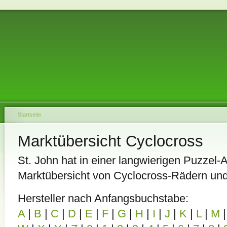
Startseite
Marktübersicht Cyclocross
St. John hat in einer langwierigen Puzzel-A
Marktübersicht von Cyclocross-Rädern un
Hersteller nach Anfangsbuchstabe:
A
|
B
|
C
|
D
|
E
|
F
|
G
|
H
|
I
|
J
|
K
|
L
|
M
|