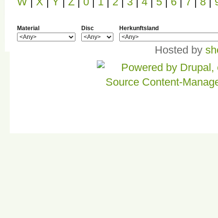
W
|
X
|
Y
|
Z
|
0
|
1
|
2
|
3
|
4
|
5
|
6
|
7
|
8
|
Material
Disc
Herkunftsland
Hosted by
sh