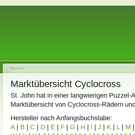
Startseite
Marktübersicht Cyclocross
St. John hat in einer langwierigen Puzzel-A
Marktübersicht von Cyclocross-Rädern un
Hersteller nach Anfangsbuchstabe:
A
|
B
|
C
|
D
|
E
|
F
|
G
|
H
|
I
|
J
|
K
|
L
|
M
|