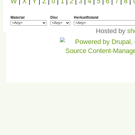
W
|
X
|
Y
|
Z
|
0
|
1
|
2
|
3
|
4
|
5
|
6
|
7
|
8
|
Material
Disc
Herkunftsland
Hosted by
sh