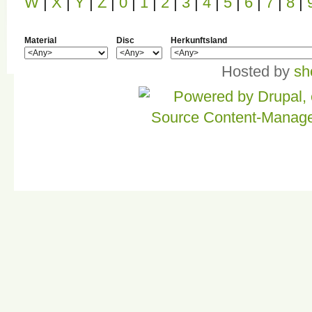
W
|
X
|
Y
|
Z
|
0
|
1
|
2
|
3
|
4
|
5
|
6
|
7
|
8
|
Material
Disc
Herkunftsland
Hosted by
sh