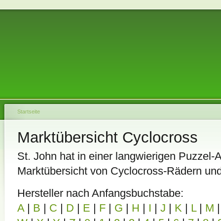
Startseite
Marktübersicht Cyclocross
St. John hat in einer langwierigen Puzzel-A
Marktübersicht von Cyclocross-Rädern un
Hersteller nach Anfangsbuchstabe:
A
|
B
|
C
|
D
|
E
|
F
|
G
|
H
|
I
|
J
|
K
|
L
|
M
|