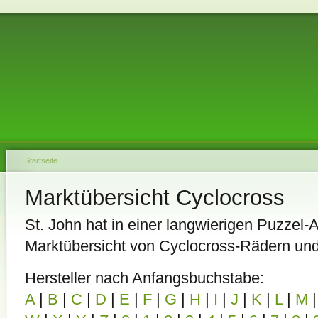
Startseite
Marktübersicht Cyclocross
St. John hat in einer langwierigen Puzzel-A
Marktübersicht von Cyclocross-Rädern un
Hersteller nach Anfangsbuchstabe:
A
|
B
|
C
|
D
|
E
|
F
|
G
|
H
|
I
|
J
|
K
|
L
|
M
|