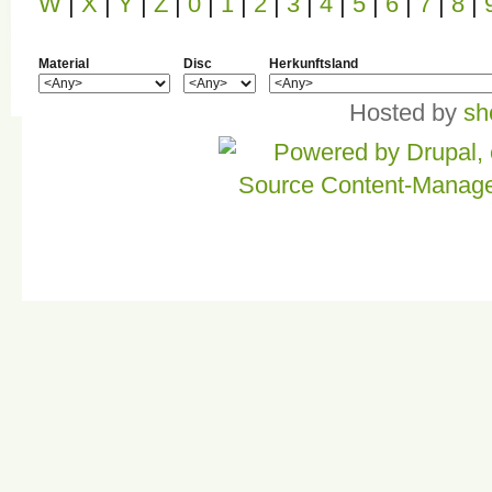
W
|
X
|
Y
|
Z
|
0
|
1
|
2
|
3
|
4
|
5
|
6
|
7
|
8
|
Material
Disc
Herkunftsland
Hosted by
sh