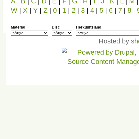
A
|
B
|
C
|
D
|
E
|
F
|
G
|
H
|
I
|
J
|
K
|
L
|
M
|
W
|
X
|
Y
|
Z
|
0
|
1
|
2
|
3
|
4
|
5
|
6
|
7
|
8
|
Material
Disc
Herkunftsland
Hosted by
sh