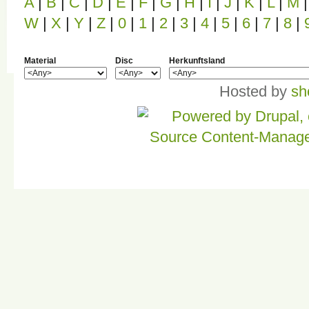
A
|
B
|
C
|
D
|
E
|
F
|
G
|
H
|
I
|
J
|
K
|
L
|
M
|
W
|
X
|
Y
|
Z
|
0
|
1
|
2
|
3
|
4
|
5
|
6
|
7
|
8
|
Material
Disc
Herkunftsland
Hosted by
sh