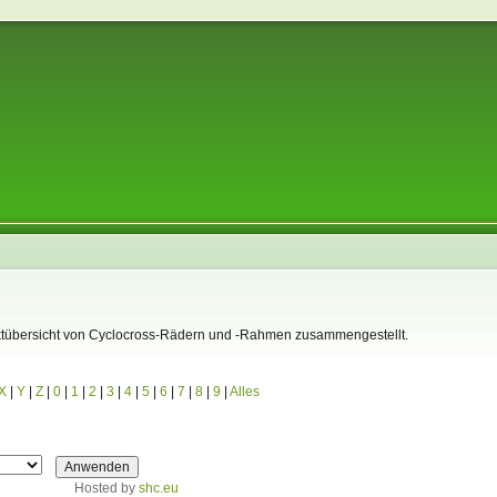
Marktübersicht von Cyclocross-Rädern und -Rahmen zusammengestellt.
X
|
Y
|
Z
|
0
|
1
|
2
|
3
|
4
|
5
|
6
|
7
|
8
|
9
|
Alles
Hosted by
shc.eu