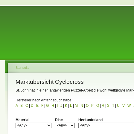
Startseite
Marktübersicht Cyclocross
St. John hat in einer langwierigen Puzzel-Arbeit die wohl weltgrößte 
Hersteller nach Anfangsbuchstabe:
A
|
B
|
C
|
D
|
E
|
F
|
G
|
H
|
I
|
J
|
K
|
L
|
M
|
N
|
O
|
P
|
Q
|
R
|
S
|
T
|
U
|
V
|
W
|
Material
Disc
Herkunftsland