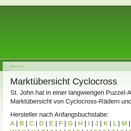
Startseite
Marktübersicht Cyclocross
St. John hat in einer langwierigen Puzzel-A
Marktübersicht von Cyclocross-Rädern un
Hersteller nach Anfangsbuchstabe:
A
|
B
|
C
|
D
|
E
|
F
|
G
|
H
|
I
|
J
|
K
|
L
|
M
|