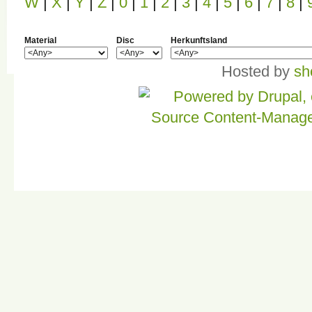
W
|
X
|
Y
|
Z
|
0
|
1
|
2
|
3
|
4
|
5
|
6
|
7
|
8
|
Material
Disc
Herkunftsland
Hosted by
sh