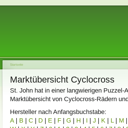
Startseite
Marktübersicht Cyclocross
St. John hat in einer langwierigen Puzzel-A
Marktübersicht von Cyclocross-Rädern un
Hersteller nach Anfangsbuchstabe:
A
|
B
|
C
|
D
|
E
|
F
|
G
|
H
|
I
|
J
|
K
|
L
|
M
|