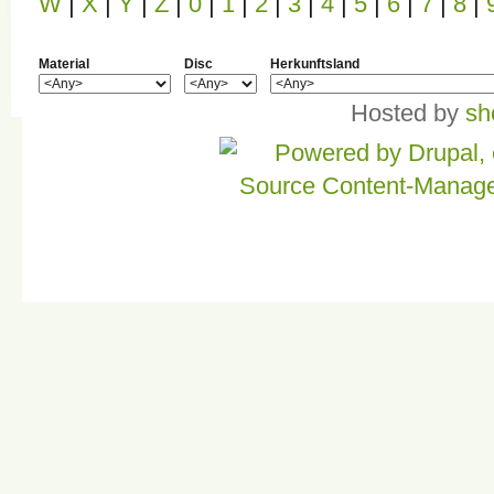
W
|
X
|
Y
|
Z
|
0
|
1
|
2
|
3
|
4
|
5
|
6
|
7
|
8
|
Material
Disc
Herkunftsland
Hosted by
sh