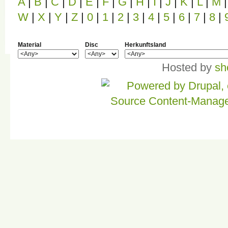
A
|
B
|
C
|
D
|
E
|
F
|
G
|
H
|
I
|
J
|
K
|
L
|
M
|
W
|
X
|
Y
|
Z
|
0
|
1
|
2
|
3
|
4
|
5
|
6
|
7
|
8
|
Material
Disc
Herkunftsland
Hosted by
sh