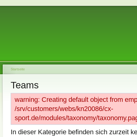
Startseite
Teams
warning: Creating default object from emp
/srv/customers/webs/kn20086/cx-
sport.de/modules/taxonomy/taxonomy.page
In dieser Kategorie befinden sich zurzeit k